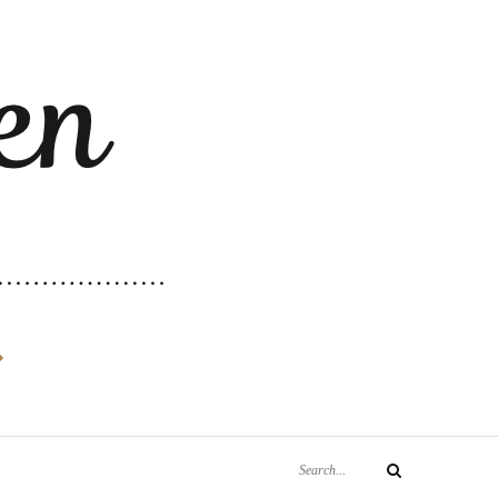
Search
Search
for: