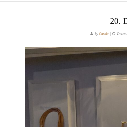
20. 
by
Carola
Dezemb