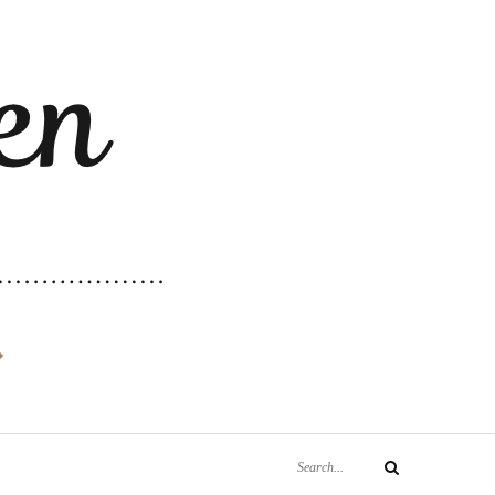
Search
Search
for: