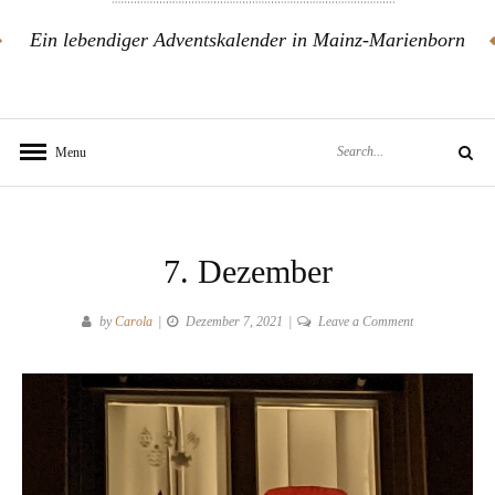
Ein lebendiger Adventskalender in Mainz-Marienborn
Search
Menu
Search
for:
7. Dezember
on
by
Carola
Dezember 7, 2021
Leave a Comment
7.
Dezember