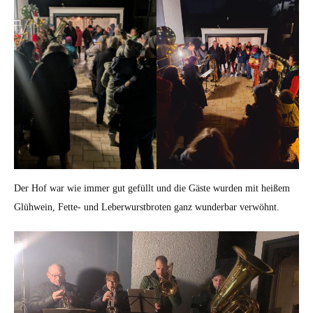
Der Hof war wie immer gut gefüllt und die Gäste wurden mit heißem
Glühwein, Fette- und Leberwurstbroten ganz wunderbar verwöhnt.