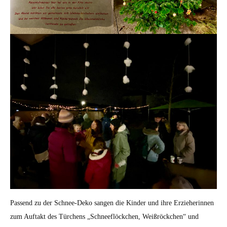
Passend zu der Schnee-Deko sangen die Kinder und ihre Erzieherinnen
zum Auftakt des Türchens „Schneeflöckchen, Weißröckchen“ und